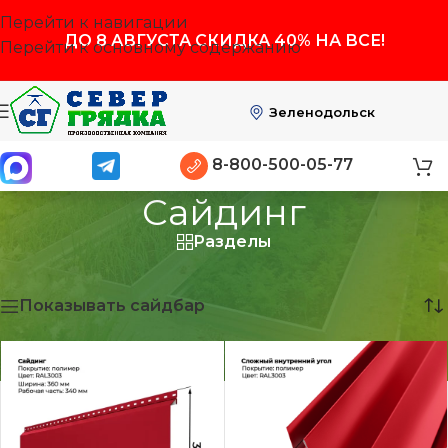
Перейти к навигации
ДО
8 АВГУСТА
СКИДКА 40% НА ВСЕ!
Перейти к основному содержанию
Зеленодольск
8-800-500-05-77
Сайдинг
Разделы
Главная
/
Сайдинг
Показаны все (9)
Показывать сайдбар