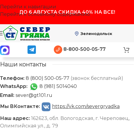
Перейти к навигации
ДО
6 АВГУСТА
СКИДКА 40% НА ВСЕ!
Перейти к основному содержанию
Зеленодольск
8-800-500-05-77
Наши контакты
Телефон:
8 (800) 500-05-77
(звонок бесплатный)
WhatsApp:
8 (981) 5014040
Email:
sever@gt101.ru
Мы ВКонтакте:
https://vk.com/severgryadka
Наш адрес:
162623, обл. Вологодская, г. Череповец,
Олимпийская ул., д. 79