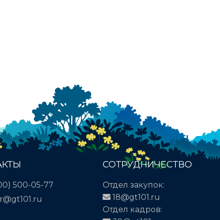
АКТЫ
СОТРУДНИЧЕСТВО
00) 500-05-77
Отдел закупок:
18@gt101.ru
r@gt101.ru
Отдел кадров: